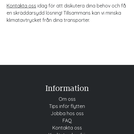
Kontakta oss
idag för att diskutera dina behov och få
en skräddarsydd lösning! Tillsammans kan vi minska
klimatavtrycket från dina transporter.
Information
Om oss
Tips inför flytten
Jobba
hos oss
FAQ
Kontakta oss