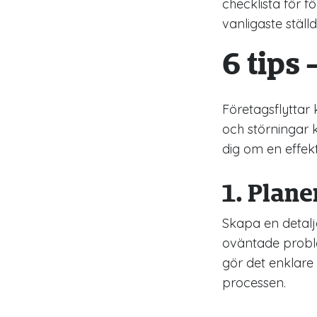
checklista för 
vanligaste stäl
6 tips 
Företagsflyttar 
och störningar k
dig om en effekt
1. Plane
Skapa en detalje
oväntade problem
gör det enklare 
processen.