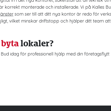
yttat in i det nya kontoret, säkerställ att all teknisk ut
r korrekt monterade och installerade. Vi på Kalles B
änster
som ser till att ditt nya kontor är redo för ve
igt, vilket minskar driftstopp och hjälper ditt team 
t
byta
lokaler?
 Bud idag för professionell hjälp med din företagsflytt 