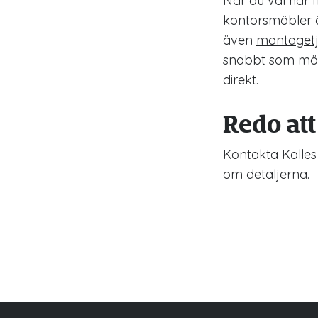
När du väl har fl
kontorsmöbler ä
även
montagetj
snabbt som möjl
direkt.
Redo at
Kontakta
Kalles
om detaljerna.