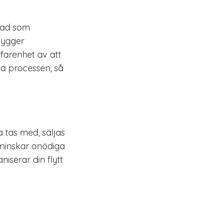
 vad som
bygger
rfarenhet av att
la processen, så
 tas med, säljas
 minskar onödiga
iserar din flytt