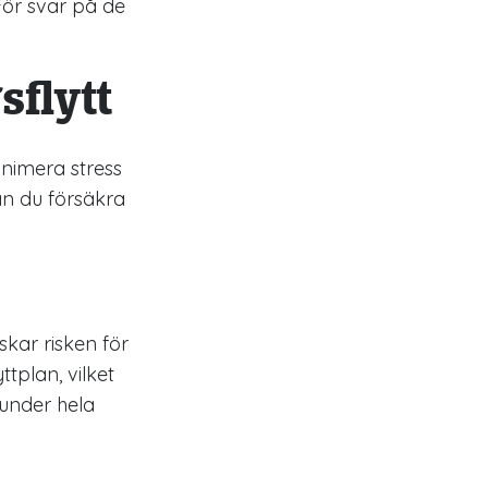
För svar på de
sflytt
inimera stress
an du försäkra
skar risken för
tplan, vilket
 under hela