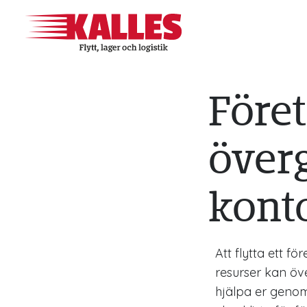
Föret
överg
kont
Att flytta ett 
resurser kan öve
hjälpa er genom