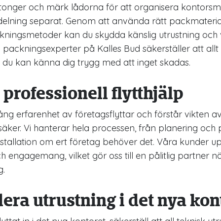
tonger och märk lådorna för att organisera kontorsma
elning separat. Genom att använda rätt packmateria
ingsmetoder kan du skydda känslig utrustning och v
ackningsexperter på Kalles Bud säkerställer att allt 
tt du kan känna dig trygg med att inget skadas.
 professionell flytthjälp
ång erfarenhet av företagsflyttar och förstår vikten av 
 säker. Vi hanterar hela processen, från planering och p
nstallation om ert företag behöver det. Våra kunder u
engagemang, vilket gör oss till en pålitlig partner när
g.
llera utrustning i det nya kon