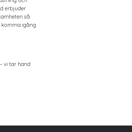
rustning och
ud erbjuder
rksamheten så
att komma igång
– vi tar hand