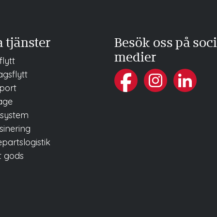
 tjänster
Besök oss på soci
medier
flytt
gsflytt
port
age
rsystem
inering
partslogistik
t gods