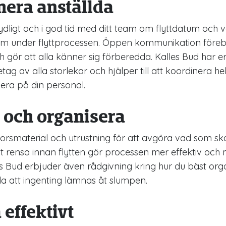
mera anställda
ligt och i god tid med ditt team om flyttdatum och
em under flyttprocessen. Öppen kommunikation före
 gör att alla känner sig förberedda. Kalles Bud har e
ag av alla storlekar och hjälper till att koordinera he
sera på din personal.
 och organisera
rsmaterial och utrustning för att avgöra vad som ska
Att rensa innan flytten gör processen mer effektiv och
s Bud erbjuder även rådgivning kring hur du bäst organ
lla att ingenting lämnas åt slumpen.
 effektivt