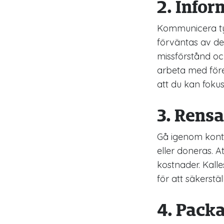
2. Infor
Kommunicera tyd
förväntas av d
missförstånd och
arbeta med föret
att du kan foku
3. Rensa
Gå igenom konto
eller doneras. 
kostnader. Kalle
för att säkerstä
4. Packa