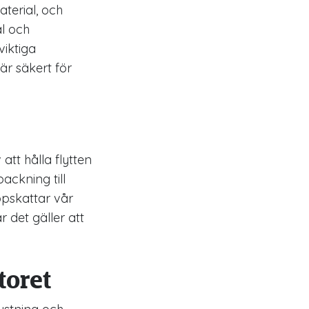
terial, och
l och
iktiga
är säkert för
att hålla flytten
ackning till
ppskattar vår
 det gäller att
toret