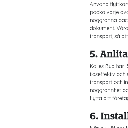
Använd flyttkar
packa varje avd
noggranna packn
dokument. Våra p
transport, så a
5. Anlita
Kalles Bud har l
tidseffektiv och
transport och i
noggrannhet och 
flytta ditt företa
6. Insta