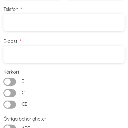
Telefon
*
E-post
*
Körkort
B
C
CE
Övriga behörigheter