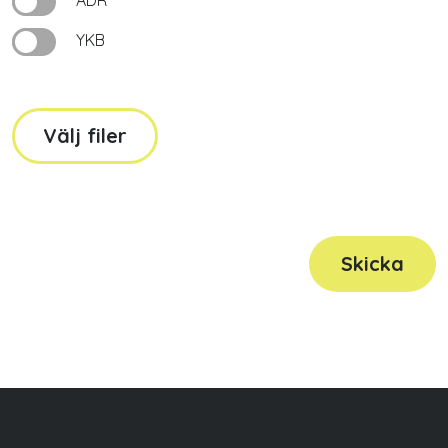
ADR
YKB
Välj filer
Skicka