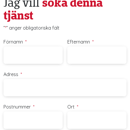
Jag vill
söka denna
tjänst
”
*
” anger obligatoriska fält
Förnamn
*
Efternamn
*
Adress
*
Postnummer
*
Ort
*