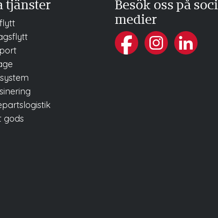
 tjänster
Besök oss på soci
medier
flytt
gsflytt
port
age
rsystem
inering
partslogistik
t gods