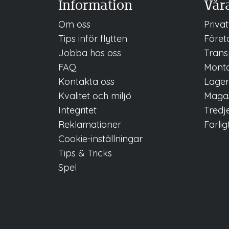
Information
Våra
Om oss
Privat
Tips inför flytten
Företa
Jobba
hos oss
Trans
FAQ
Mont
Kontakta oss
Lage
Kvalitet och miljö
Magas
Integritet
Tredje
Reklamationer
Farlig
Cookie-inställningar
Tips & Tricks
Spel