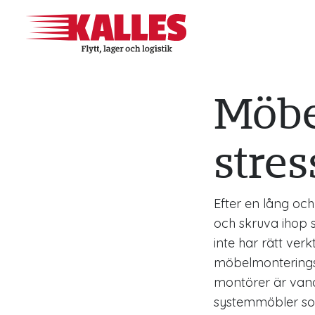
Möbe
stres
Efter en lång och
och skruva ihop 
inte har rätt verk
möbelmonteringstj
montörer är vana 
systemmöbler so