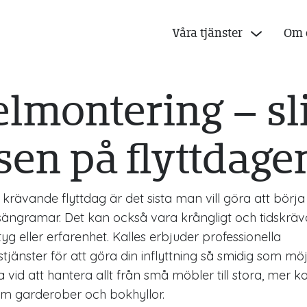
Våra tjänster
Om 
lmontering – sl
sen på flyttdage
 krävande flyttdag är det sista man vill göra att börj
sängramar. Det kan också vara krångligt och tidsk
tyg eller erfarenhet. Kalles erbjuder professionella
änster för att göra din inflyttning så smidig som möjl
vid att hantera allt från små möbler till stora, mer 
m garderober och bokhyllor.