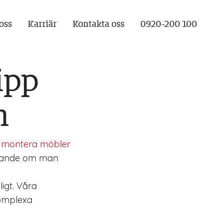
oss
Karriär
Kontakta oss
0920-200 100
ipp
n
a
montera möbler
rävande om man
igt. Våra
komplexa